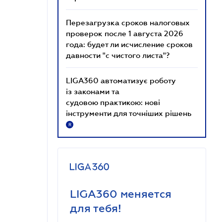
Перезагрузка сроков налоговых
проверок после 1 августа 2026
года: будет ли исчисление сроков
давности "с чистого листа"?
LIGA360 автоматизує роботу
із законами та
судовою практикою: нові
інструменти для точніших рішень
R
LIGA360 меняется
для тебя!