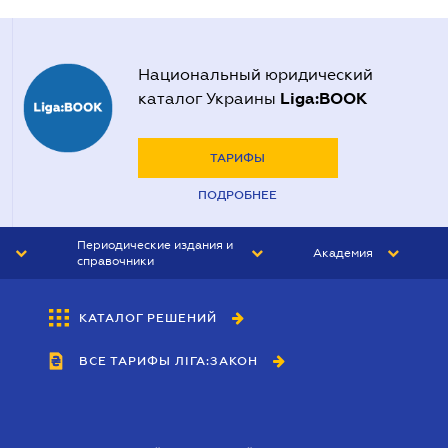
Национальный юридический
Liga:BOOK
каталог Украины
ТАРИФЫ
ПОДРОБНЕЕ
Периодические издания и
Академия
справочники
ЮРИСТ&ЗАКОН
АКАДЕМИЯ ЛІГА:ЗАКОН
КАТАЛОГ РЕШЕНИЙ
БУХГАЛТЕР&ЗАКОН
ВСЕ ТАРИФЫ ЛІГА:ЗАКОН
ВЕСТНИК МСФО
ИНТЕРБУХ
ЛИЧНЫЙ ЭКСПЕРТ