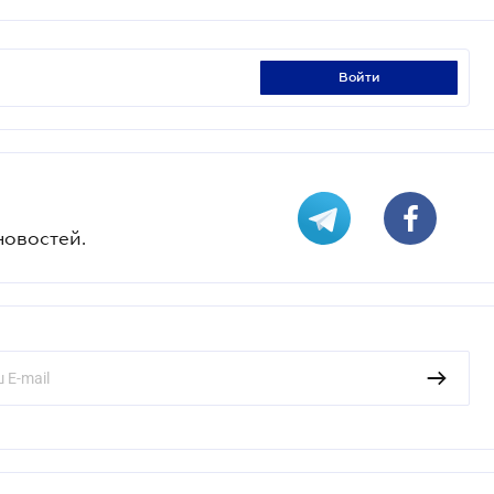
войти
новостей.