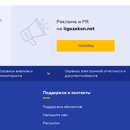
й
Реклама и PR
ligazakon.net
на
ТАРИФЫ
Сервисы анализа и
Сервисы электронной отчетности и
мониторинга
документооборота
CONTR AGENT
Liga:REPORT
Поддержка и контакты
SMS-МАЯК
VERDICTUM
Поддержка абонентов
Напишите нам
SEMANTRUM
Рассылки
SMS-МАЯК ИПОТЕКА