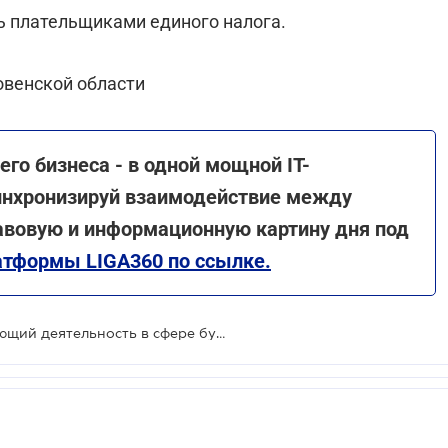
ь плательщиками единого налога.
овенской области
го бизнеса - в одной мощной IT-
инхронизируй взаимодействие между
авовую и информационную картину дня под
атформы LIGA360 по ссылке.
Имеет ли право ФОП, осуществляющий деятельность в сфере бухгалтерского учета, стать "упрощенцем"