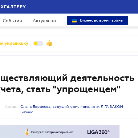
УХГАЛТЕРУ
События
Актуально
Бизнес во время войны
а українську
уществляющий деятельность
учета, стать "упрощенцем"
Автор:
Ольга Баранова, ведущий юрист-аналитик ЛІГА:ЗАКОН
Бизнес