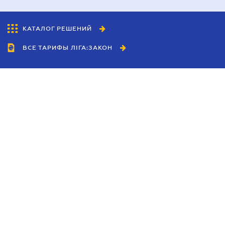
КАТАЛОГ РЕШЕНИЙ
ВСЕ ТАРИФЫ ЛІГА:ЗАКОН
Сотрудничество
Агенты
Дилеры
Политика
конфиденциальности
Условия использования
сайта
Реклама
Блог
Новости компании
Руководства