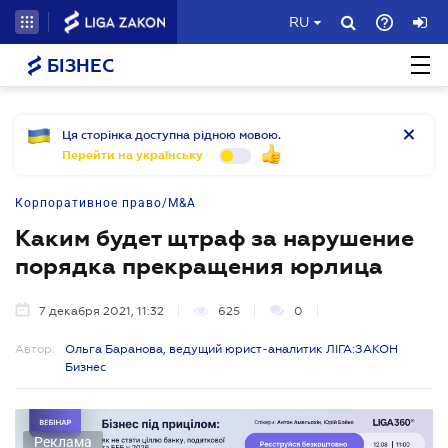
RU
БІЗНЕС
Ця сторінка доступна рідною мовою.
Перейти на українську
Корпоративное право/M&A
Каким будет щтраф за нарушение
порядка прекращения юрлица
7 декабря 2021, 11:32
625
0
Автор:
Ольга Баранова, ведущий юрист-аналитик ЛІГА:ЗАКОН
Бизнес
Реклама