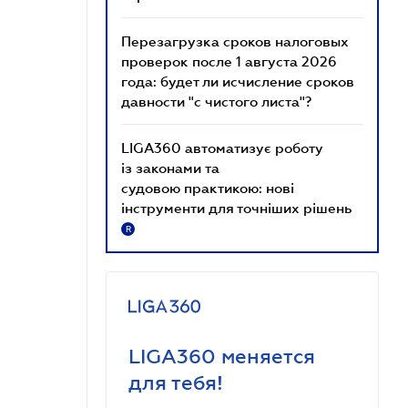
Перезагрузка сроков налоговых
проверок после 1 августа 2026
года: будет ли исчисление сроков
давности "с чистого листа"?
LIGA360 автоматизує роботу
із законами та
судовою практикою: нові
інструменти для точніших рішень
R
LIGA360 меняется
для тебя!