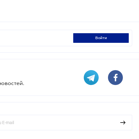
войти
новостей.