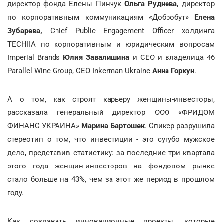
директор фонда Елены Пинчук
Ольга Руднева,
директор
по корпоративным коммуникациям «Добробут»
Елена
Зубарева,
Chief Public Engagement Officer холдинга
TECHIIA по корпоративным и юридическим вопросам
Imperial Brands
Юлия Завалишина
и СЕО и владелица 46
Parallel Wine Group, СЕО Inkerman Ukraine
Анна Горкун
.
А о том, как строят карьеру женщины-инвесторы,
рассказала генеральный директор ООО «ФРИДОМ
ФИНАНС УКРАИНА»
Марина Бартошек
. Спикер разрушила
стереотип о том, что инвестиции - это сугубо мужское
дело, представив статистику: за последние три квартала
этого года женщин-инвесторов на фондовом рынке
стало больше на 43%, чем за этот же период в прошлом
году.
Как создавать инновационные проекты, которые