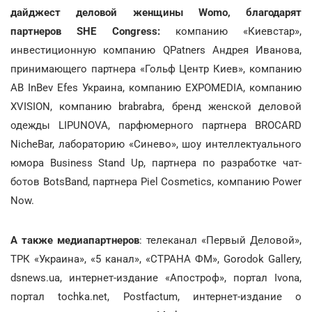
дайджест деловой женщины Womo, благодарят
партнеров SHE Congress:
компанию «Киевстар»,
инвестиционную компанию QРatners Андрея Иванова,
принимающего партнера «Гольф Центр Киев», компанию
AB InBev Efes Украина, компанию EXPOMEDIA, компанию
XVISION, компанию brabrabra, бренд женской деловой
одежды LIPUNOVA, парфюмерного партнера BROCARD
NicheBar, лабораторию «Синево», шоу интеллектуального
юмора Business Stand Up, партнера по разработке чат-
ботов BotsBand, партнера Piel Cosmetics, компанию Power
Now.
А также медиапартнеров
: телеканал «Первый Деловой»,
ТРК «Украина», «5 канал», «СТРАНА ФМ», Gorodok Gallery,
dsnews.ua, интернет-издание «Апостроф», портал Ivona,
портал tochka.net, Postfactum, интернет-издание о