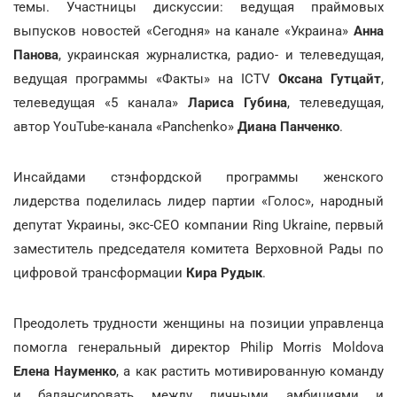
темы. Участницы дискуссии: ведущая праймовых
выпусков новостей «Сегодня» на канале «Украина»
Анна
Панова
, украинская журналистка, радио- и телеведущая,
ведущая программы «Факты» на ICTV
Оксана Гутцайт
,
телеведущая «5 канала»
Лариса Губина
, телеведущая,
автор YouTube-канала «Panchenko»
Диана Панченко
.
Инсайдами стэнфордской программы женского
лидерства поделилась лидер партии «Голос», народный
депутат Украины, экс-CEO компании Ring Ukraine, первый
заместитель председателя комитета Верховной Рады по
цифровой трансформации
Кира Рудык
.
Преодолеть трудности женщины на позиции управленца
помогла генеральный директор Philip Morris Moldova
Елена Науменко
, а как растить мотивированную команду
и балансировать между личными амбициями и