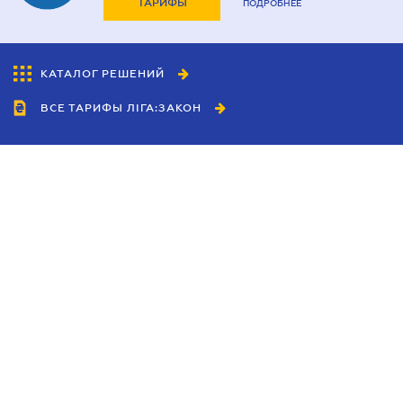
ТАРИФЫ
ПОДРОБНЕЕ
КАТАЛОГ РЕШЕНИЙ
ВСЕ ТАРИФЫ ЛІГА:ЗАКОН
Сотрудничество
Агенты
Дилеры
Политика
конфиденциальности
Условия использования
сайта
Реклама
Блог
Новости компании