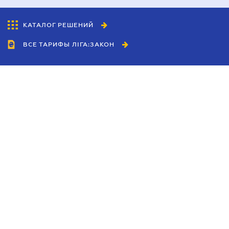
КАТАЛОГ РЕШЕНИЙ
ВСЕ ТАРИФЫ ЛІГА:ЗАКОН
Сотрудничество
Агенты
Дилеры
Политика
конфиденциальности
Условия использования
сайта
Реклама
Блог
Новости компании
Руководства