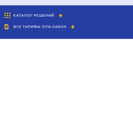
КАТАЛОГ РЕШЕНИЙ
ВСЕ ТАРИФЫ ЛІГА:ЗАКОН
Сотрудничество
Агенты
Дилеры
Политика
конфиденциальности
Условия использования
сайта
Реклама
Блог
Новости компании
Руководства