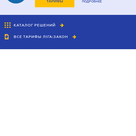
ТАРИФЫ
ПОДРОБНЕЕ
КАТАЛОГ РЕШЕНИЙ
ВСЕ ТАРИФЫ ЛІГА:ЗАКОН
Сотрудничество
Агенты
Дилеры
Политика
конфиденциальности
Условия использования
сайта
Реклама
Блог
Новости компании