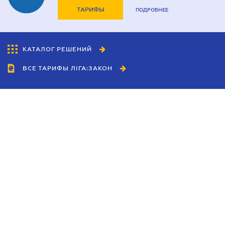
ТАРИФЫ
ПОДРОБНЕЕ
КАТАЛОГ РЕШЕНИЙ
ВСЕ ТАРИФЫ ЛІГА:ЗАКОН
Сотрудничество
Агенты
Дилеры
Политика
конфиденциальности
Условия использования
сайта
Реклама
Блог