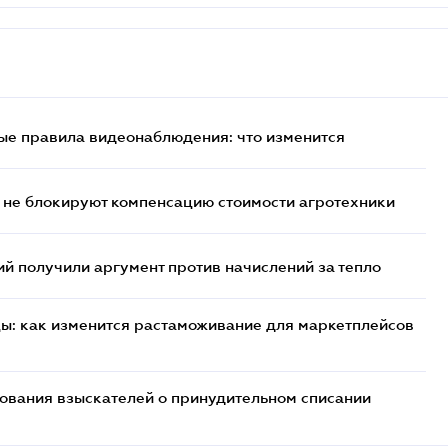
ые правила видеонаблюдения: что изменится
 не блокируют компенсацию стоимости агротехники
 получили аргумент против начислений за тепло
цы: как изменится растаможивание для маркетплейсов
бования взыскателей о принудительном списании