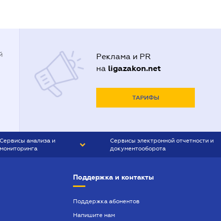
й
Реклама и PR
ligazakon.net
на
ТАРИФЫ
Сервисы анализа и
Сервисы электронной отчетности и
мониторинга
документооборота
CONTR AGENT
Liga:REPORT
Поддержка и контакты
SMS-МАЯК
VERDICTUM
Поддержка абонентов
Напишите нам
SEMANTRUM