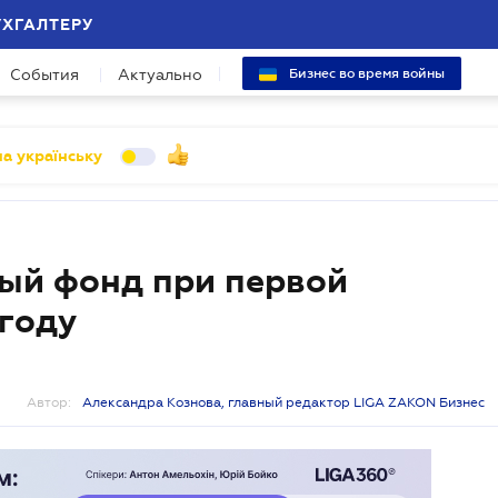
УХГАЛТЕРУ
События
Актуально
Бизнес во время войны
а українську
ный фонд при первой
 году
Автор:
Александра Кознова, главный редактор LIGA ZAKON Бизнес