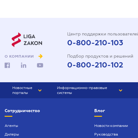
Центр поддержки пользователе
0-800-210-103
Подбор продуктов и решений
О КОМПАНИИ
0-800-210-102
Новостные
Информационно-правовые
порталы
системы
ЮРЛИГА
Право Украины
Сотрудничество
Блог
БИЗНЕС
ГРАНД
БУХГАЛТЕР.ua
ПРАЙМ
Агенты
Новости компании
Дилеры
Руководства
БУХГАЛТЕР ПРОФ