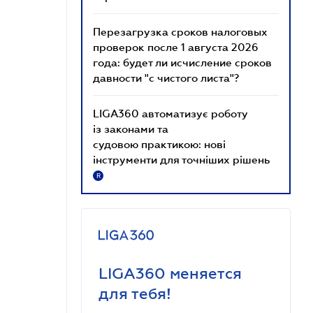
Перезагрузка сроков налоговых
проверок после 1 августа 2026
года: будет ли исчисление сроков
давности "с чистого листа"?
LIGA360 автоматизує роботу
із законами та
судовою практикою: нові
інструменти для точніших рішень
R
LIGA360 меняется
для тебя!