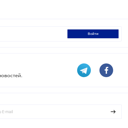
войти
новостей.