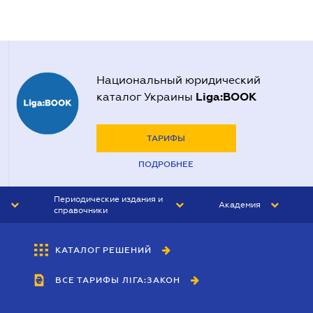
Национальный юридический
Liga:BOOK
каталог Украины
ТАРИФЫ
ПОДРОБНЕЕ
Периодические издания и
Академия
справочники
ЮРИСТ&ЗАКОН
АКАДЕМИЯ ЛІГА:ЗАКОН
КАТАЛОГ РЕШЕНИЙ
БУХГАЛТЕР&ЗАКОН
ВСЕ ТАРИФЫ ЛІГА:ЗАКОН
ВЕСТНИК МСФО
ИНТЕРБУХ