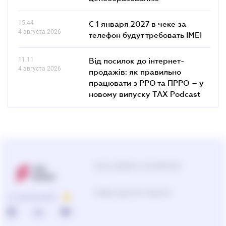
15.44
С 1 января 2027 в чеке за
4 августа 2026
телефон будут требовать IMEI
11.11
Від посилок до інтернет-
4 августа 2026
продажів: як правильно
працювати з РРО та ПРРО – у
новому випуску TAX Podcast
Центр поддержки пользователей
0-800-210-103
О КОМПАНИИ
Подбор продуктов и решений
0-800-210-102