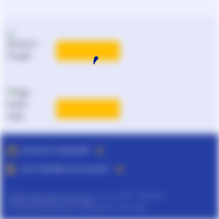
Реклама и PR
на
ligazakon.net
ТАРИФЫ
Национальный юридический
каталог Украины
Liga:BOOK
ТАРИФЫ
ПОДРОБНЕЕ
КАТАЛОГ РЕШЕНИЙ
ВСЕ ТАРИФЫ ЛІГА:ЗАКОН