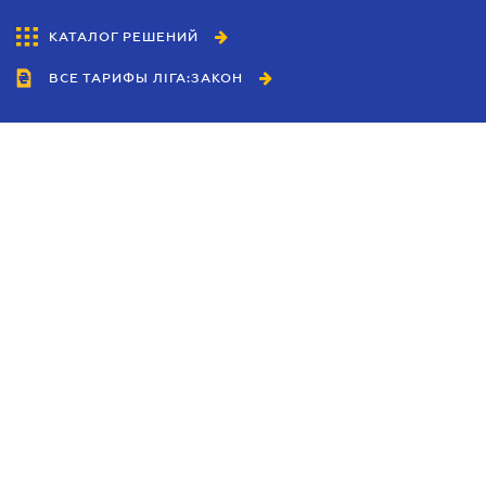
КАТАЛОГ РЕШЕНИЙ
ВСЕ ТАРИФЫ ЛІГА:ЗАКОН
Сотрудничество
Агенты
Дилеры
Политика
конфиденциальности
Условия использования
сайта
Реклама
Блог
Новости компании
Руководства
Каталоги компаний