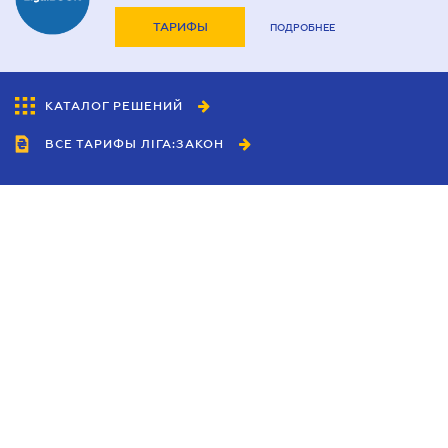
ТАРИФЫ
ПОДРОБНЕЕ
КАТАЛОГ РЕШЕНИЙ
ВСЕ ТАРИФЫ ЛІГА:ЗАКОН
Сотрудничество
Агенты
Дилеры
Политика
конфиденциальности
Условия использования
сайта
Реклама
Блог