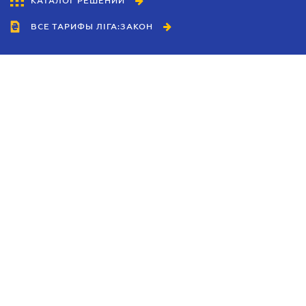
КАТАЛОГ РЕШЕНИЙ
ВСЕ ТАРИФЫ ЛІГА:ЗАКОН
Сотрудничество
Агенты
Дилеры
Политика
конфиденциальности
Условия использования
сайта
Реклама
Блог
Новости компании
Руководства
Каталоги компаний
Темы в центре внимания