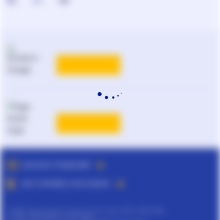
КАТАЛОГ РЕШЕНИЙ
ВСЕ ТАРИФЫ ЛІГА:ЗАКОН
©
ТОВ "інформаційно-аналітичний центр ЛІГА", 1991-2026.
©
ТОВ "ЛІГА ЗАКОН", 2007-2026.