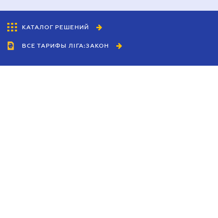
КАТАЛОГ РЕШЕНИЙ
ВСЕ ТАРИФЫ ЛІГА:ЗАКОН
Сотрудничество
Агенты
Дилеры
Политика
конфиденциальности
Условия использования
сайта
Реклама
Блог
Новости компании
Руководства