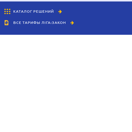
КАТАЛОГ РЕШЕНИЙ
ВСЕ ТАРИФЫ ЛІГА:ЗАКОН
Сотрудничество
Агенты
Дилеры
Политика
конфиденциальности
Условия использования
сайта
Реклама
Блог
Новости компании
Руководства