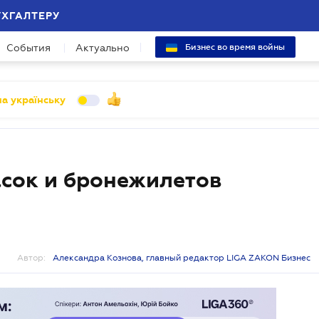
УХГАЛТЕРУ
События
Актуально
Бизнес во время войны
а українську
асок и бронежилетов
Автор:
Александра Кознова, главный редактор LIGA ZAKON Бизнес