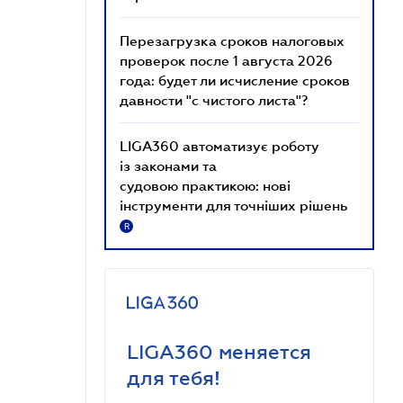
Перезагрузка сроков налоговых
проверок после 1 августа 2026
года: будет ли исчисление сроков
давности "с чистого листа"?
LIGA360 автоматизує роботу
із законами та
судовою практикою: нові
інструменти для точніших рішень
R
LIGA360 меняется
для тебя!