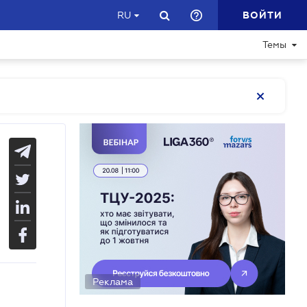
ВОЙТИ
RU
Темы
Реклама