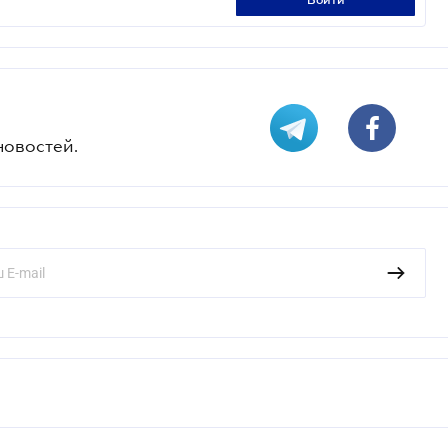
войти
новостей.