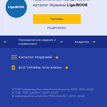
Liga:BOOK
каталог Украины
ТАРИФЫ
ПОДРОБНЕЕ
Периодические издания и
Академия
справочники
ЮРИСТ&ЗАКОН
АКАДЕМИЯ ЛІГА:ЗАКОН
КАТАЛОГ РЕШЕНИЙ
БУХГАЛТЕР&ЗАКОН
ВСЕ ТАРИФЫ ЛІГА:ЗАКОН
ВЕСТНИК МСФО
ИНТЕРБУХ
ЛИЧНЫЙ ЭКСПЕРТ
©
ТОВ "інформаційно-аналітичний центр ЛІГА", 1991-2026.
©
ТОВ "ЛІГА ЗАКОН", 2007-2026.
©
Інформаційне агенство "ЛІГА:ЗАКОН", 2010-2026.