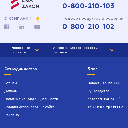
0-800-210-103
Подбор продуктов и решений
О КОМПАНИИ
0-800-210-102
Новостные
Информационно-правовые
порталы
системы
ЮРЛИГА
Право Украины
Сотрудничество
Блог
БИЗНЕС
ГРАНД
БУХГАЛТЕР.ua
ПРАЙМ
Агенты
Новости компании
Дилеры
Руководства
БУХГАЛТЕР ПРОФ
Политика конфиденциальности
Каталоги компаний
ЮРИСТ ПРОФ
Условия использования сайта
Темы в центре внимани
ЮРИСТ
Реклама
ПІДПРИЄМЕЦЬ