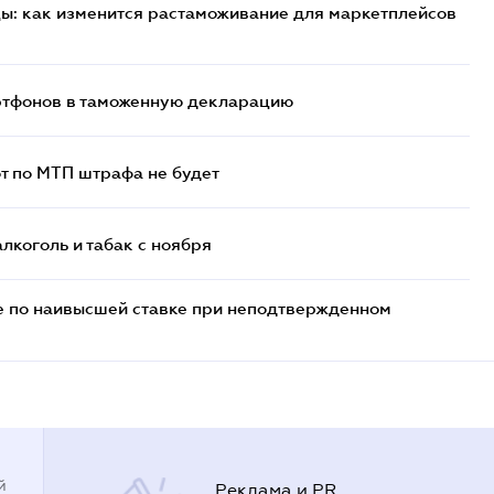
цы: как изменится растаможивание для маркетплейсов
артфонов в таможенную декларацию
т по МТП штрафа не будет
алкоголь и табак с ноября
е по наивысшей ставке при неподтвержденном
й
Реклама и PR