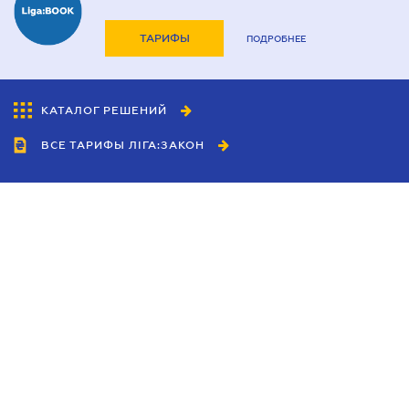
ТАРИФЫ
ПОДРОБНЕЕ
КАТАЛОГ РЕШЕНИЙ
ВСЕ ТАРИФЫ ЛІГА:ЗАКОН
Сотрудничество
Агенты
Дилеры
Политика
конфиденциальности
Условия использования
сайта
Реклама
Блог