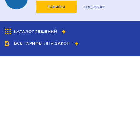
ТАРИФЫ
ПОДРОБНЕЕ
КАТАЛОГ РЕШЕНИЙ
ВСЕ ТАРИФЫ ЛІГА:ЗАКОН
Сотрудничество
Агенты
Дилеры
Политика
конфиденциальности
Условия использования
сайта
Реклама
Блог