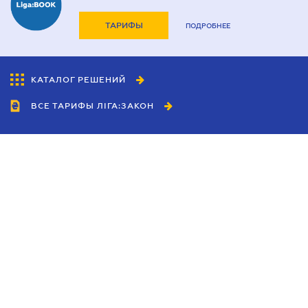
ТАРИФЫ
ПОДРОБНЕЕ
КАТАЛОГ РЕШЕНИЙ
ВСЕ ТАРИФЫ ЛІГА:ЗАКОН
Сотрудничество
Агенты
Дилеры
Политика
конфиденциальности
Условия использования
сайта
Реклама
Блог