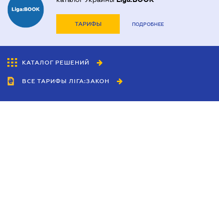
ТАРИФЫ
ПОДРОБНЕЕ
КАТАЛОГ РЕШЕНИЙ
ВСЕ ТАРИФЫ ЛІГА:ЗАКОН
Сотрудничество
Агенты
Дилеры
Политика
конфиденциальности
Условия использования
сайта
Реклама
Блог