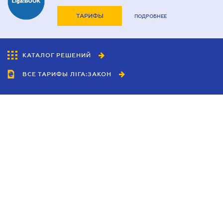
ТАРИФЫ
ПОДРОБНЕЕ
КАТАЛОГ РЕШЕНИЙ
ВСЕ ТАРИФЫ ЛІГА:ЗАКОН
Сотрудничество
Агенты
Дилеры
Политика
конфиденциальности
Условия использования
сайта
Реклама
Блог