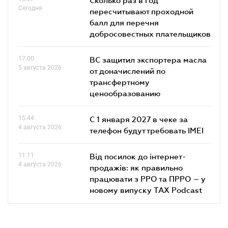
Сегодня
пересчитывают проходной
балл для перечня
добросовестных плательщиков
17.00
ВС защитил экспортера масла
5 августа 2026
от доначислений по
трансфертному
ценообразованию
15.44
С 1 января 2027 в чеке за
4 августа 2026
телефон будут требовать IMEI
11.11
Від посилок до інтернет-
4 августа 2026
продажів: як правильно
працювати з РРО та ПРРО – у
новому випуску TAX Podcast