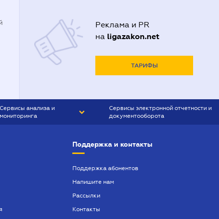
й
Реклама и PR
ligazakon.net
на
ТАРИФЫ
Сервисы анализа и
Сервисы электронной отчетности и
мониторинга
документооборота
CONTR AGENT
Liga:REPORT
Поддержка и контакты
SMS-МАЯК
VERDICTUM
Поддержка абонентов
Напишите нам
SEMANTRUM
Рассылки
SMS-МАЯК ИПОТЕКА
я
Контакты