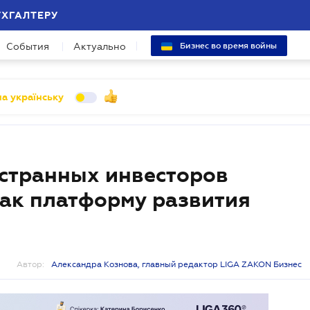
УХГАЛТЕРУ
События
Актуально
Бизнес во время войны
а українську
странных инвесторов
как платформу развития
Автор:
Александра Кознова, главный редактор LIGA ZAKON Бизнес