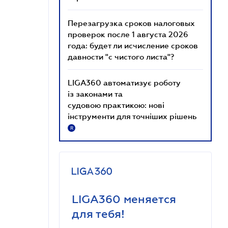
Перезагрузка сроков налоговых
проверок после 1 августа 2026
года: будет ли исчисление сроков
давности "с чистого листа"?
LIGA360 автоматизує роботу
із законами та
судовою практикою: нові
інструменти для точніших рішень
R
LIGA360 меняется
для тебя!