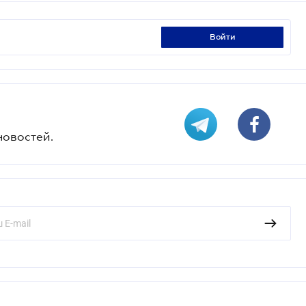
войти
новостей.