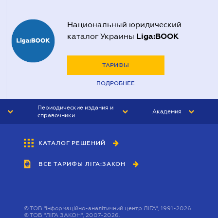
Национальный юридический
Liga:BOOK
каталог Украины
ТАРИФЫ
ПОДРОБНЕЕ
Периодические издания и
Академия
справочники
ЮРИСТ&ЗАКОН
АКАДЕМИЯ ЛІГА:ЗАКОН
КАТАЛОГ РЕШЕНИЙ
БУХГАЛТЕР&ЗАКОН
ВСЕ ТАРИФЫ ЛІГА:ЗАКОН
ВЕСТНИК МСФО
ИНТЕРБУХ
ЛИЧНЫЙ ЭКСПЕРТ
©
ТОВ "інформаційно-аналітичний центр ЛІГА", 1991-2026.
©
ТОВ "ЛІГА ЗАКОН", 2007-2026.