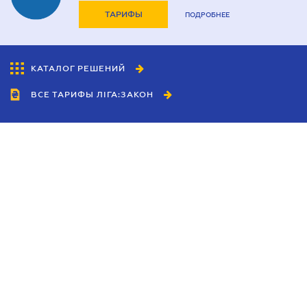
ТАРИФЫ
ПОДРОБНЕЕ
КАТАЛОГ РЕШЕНИЙ
ВСЕ ТАРИФЫ ЛІГА:ЗАКОН
Сотрудничество
Агенты
Дилеры
Политика
конфиденциальности
Условия использования
сайта
Реклама
Блог