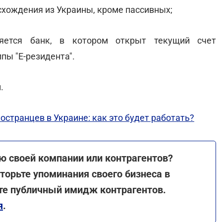
хождения из Украины, кроме пассивных;
ляется банк, в котором открыт текущий счет
пы "Е-резидента".
.
остранцев в Украине: как это будет работать?
ю своей компании или контрагентов?
торьте упоминания своего бизнеса в
те публичный имидж контрагентов.
я
.