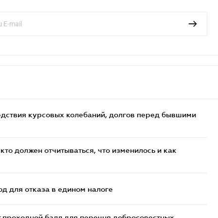
едствия курсовых колебаний, долгов перед бывшими
кто должен отчитываться, что изменилось и как
д для отказа в едином налоге
т проходной балл для перечня добросовестных