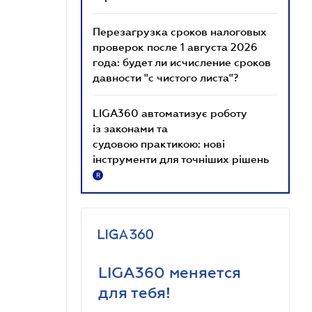
Перезагрузка сроков налоговых
проверок после 1 августа 2026
года: будет ли исчисление сроков
давности "с чистого листа"?
LIGA360 автоматизує роботу
із законами та
судовою практикою: нові
інструменти для точніших рішень
R
LIGA360 меняется
для тебя!