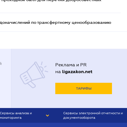
т доначислений по трансфертному ценообразованию
й
Реклама и PR
ligazakon.net
на
ТАРИФЫ
Сервисы анализа и
Сервисы электронной отчетности и
мониторинга
документооборота
CONTR AGENT
Liga:REPORT