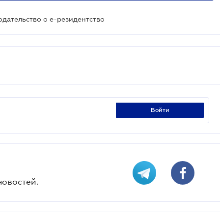
нодательство о е-резидентство
войти
новостей.