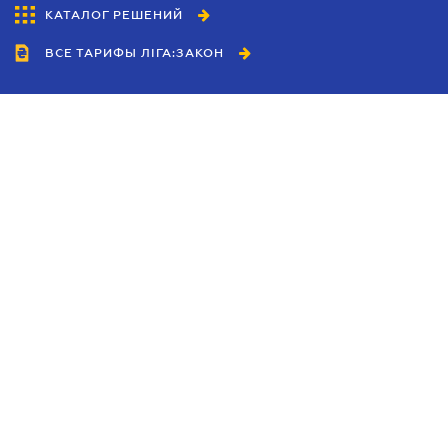
КАТАЛОГ РЕШЕНИЙ
ВСЕ ТАРИФЫ ЛІГА:ЗАКОН
Сотрудничество
Агенты
Дилеры
Политика
конфиденциальности
Условия использования
сайта
Реклама
Блог
Новости компании
Руководства
Каталоги компаний