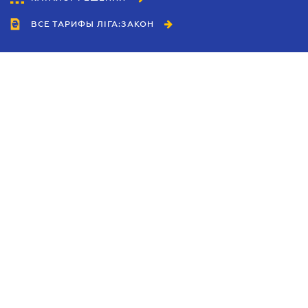
ВСЕ ТАРИФЫ ЛІГА:ЗАКОН
Сотрудничество
Агенты
Дилеры
Политика
конфиденциальности
Условия использования
сайта
Реклама
Блог
Новости компании
Руководства
Каталоги компаний
Темы в центре внимания