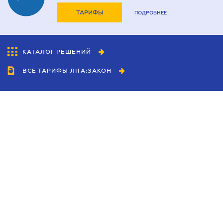
ТАРИФЫ
ПОДРОБНЕЕ
КАТАЛОГ РЕШЕНИЙ
ВСЕ ТАРИФЫ ЛІГА:ЗАКОН
Сотрудничество
Агенты
Дилеры
Политика
конфиденциальности
Условия использования
сайта
Реклама
Блог