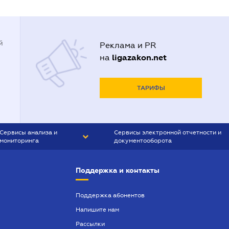
й
Реклама и PR
ligazakon.net
на
ТАРИФЫ
Сервисы анализа и
Сервисы электронной отчетности и
мониторинга
документооборота
CONTR AGENT
Liga:REPORT
Поддержка и контакты
SMS-МАЯК
VERDICTUM
Поддержка абонентов
Напишите нам
SEMANTRUM
Рассылки
SMS-МАЯК ИПОТЕКА