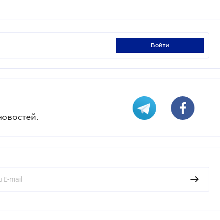
войти
новостей.