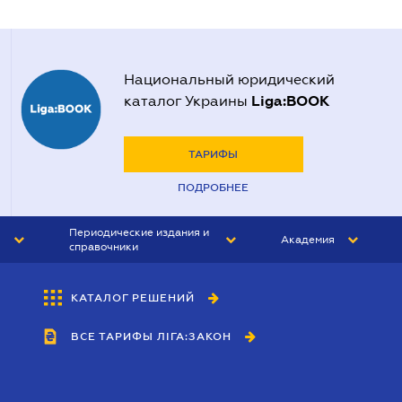
Национальный юридический
Liga:BOOK
каталог Украины
ТАРИФЫ
ПОДРОБНЕЕ
Периодические издания и
Академия
справочники
ЮРИСТ&ЗАКОН
АКАДЕМИЯ ЛІГА:ЗАКОН
КАТАЛОГ РЕШЕНИЙ
БУХГАЛТЕР&ЗАКОН
ВСЕ ТАРИФЫ ЛІГА:ЗАКОН
ВЕСТНИК МСФО
ИНТЕРБУХ
ЛИЧНЫЙ ЭКСПЕРТ