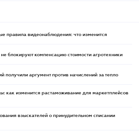
ые правила видеонаблюдения: что изменится
 не блокируют компенсацию стоимости агротехники
 получили аргумент против начислений за тепло
цы: как изменится растаможивание для маркетплейсов
бования взыскателей о принудительном списании