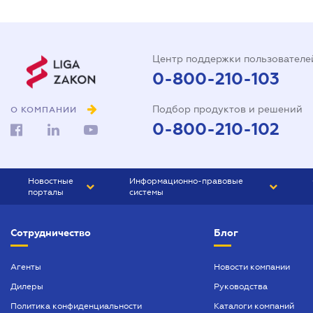
Центр поддержки пользователе
0-800-210-103
Подбор продуктов и решений
О КОМПАНИИ
0-800-210-102
Новостные
Информационно-правовые
порталы
системы
ЮРЛИГА
Право Украины
Сотрудничество
Блог
БИЗНЕС
ГРАНД
БУХГАЛТЕР.ua
ПРАЙМ
Агенты
Новости компании
Дилеры
Руководства
БУХГАЛТЕР ПРОФ
Политика конфиденциальности
Каталоги компаний
ЮРИСТ ПРОФ