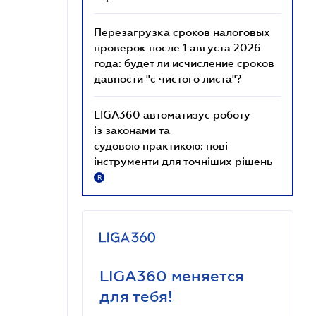
Перезагрузка сроков налоговых
проверок после 1 августа 2026
года: будет ли исчисление сроков
давности "с чистого листа"?
LIGA360 автоматизує роботу
із законами та
судовою практикою: нові
інструменти для точніших рішень
R
LIGA360 меняется
для тебя!