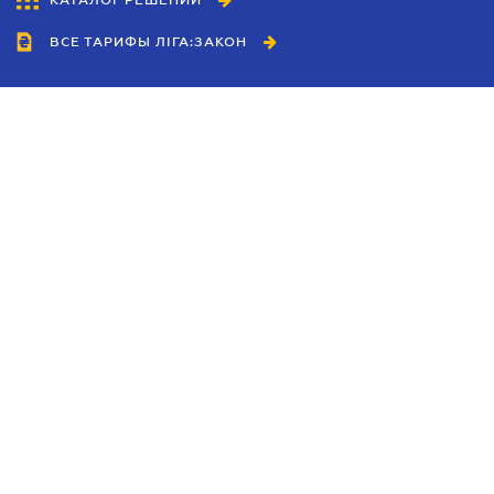
КАТАЛОГ РЕШЕНИЙ
ВСЕ ТАРИФЫ ЛІГА:ЗАКОН
Сотрудничество
Агенты
Дилеры
Политика
конфиденциальности
Условия использования
сайта
Реклама
Блог
Новости компании
Руководства
Каталоги компаний
Темы в центре внимания