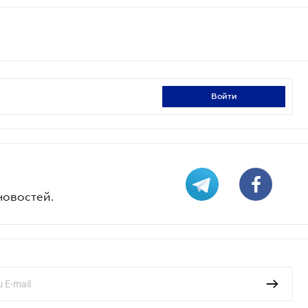
войти
новостей.