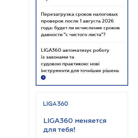
Перезагрузка сроков налоговых
проверок после 1 августа 2026
года: будет ли исчисление сроков
давности "с чистого листа"?
LIGA360 автоматизує роботу
із законами та
судовою практикою: нові
інструменти для точніших рішень
R
LIGA360 меняется
для тебя!