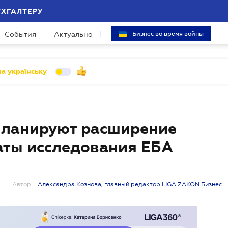
УХГАЛТЕРУ
События
Актуально
Бизнес во время войны
а українську
планируют расширение
таты исследования ЕБА
Автор:
Александра Кознова, главный редактор LIGA ZAKON Бизнес