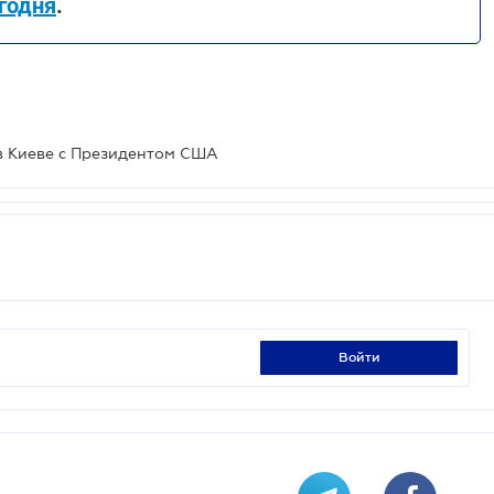
годня
.
в Киеве с Президентом США
войти