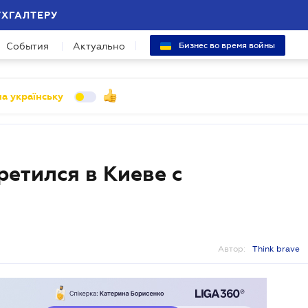
УХГАЛТЕРУ
События
Актуально
Бизнес во время войны
а українську
етился в Киеве с
Автор:
Think brave