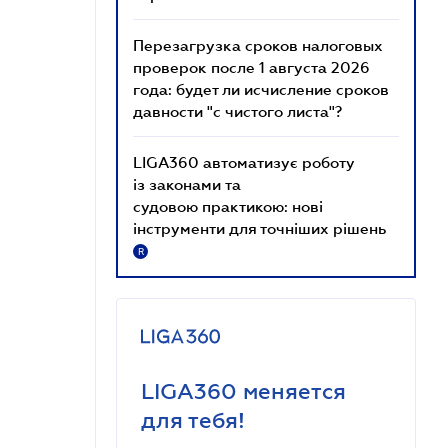
Перезагрузка сроков налоговых
проверок после 1 августа 2026
года: будет ли исчисление сроков
давности "с чистого листа"?
LIGA360 автоматизує роботу
із законами та
судовою практикою: нові
інструменти для точніших рішень
R
LIGA360 меняется
для тебя!