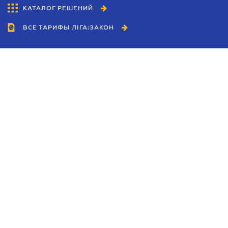
КАТАЛОГ РЕШЕНИЙ
ВСЕ ТАРИФЫ ЛІГА:ЗАКОН
Сотрудничество
Агенты
Дилеры
Политика
конфиденциальности
Условия использования
сайта
Реклама
Блог
Новости компании
Руководства
Каталоги компаний