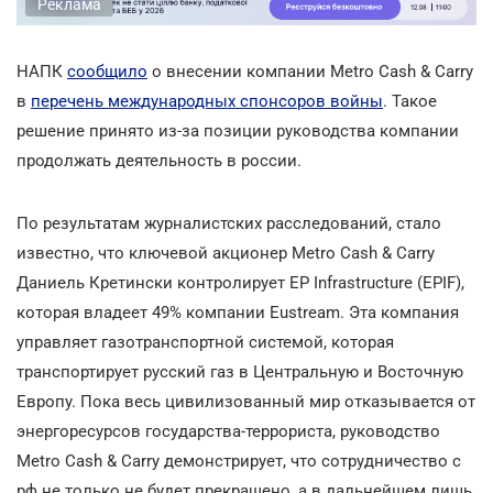
Реклама
НАПК
сообщило
о внесении компании Metro Cash & Carry
в
перечень международных спонсоров войны
. Такое
решение принято из-за позиции руководства компании
продолжать деятельность в россии.
По результатам журналистских расследований, стало
известно, что ключевой акционер Metro Cash & Carry
Даниель Кретински контролирует EP Infrastructure (EPIF),
которая владеет 49% компании Eustream. Эта компания
управляет газотранспортной системой, которая
транспортирует русский газ в Центральную и Восточную
Европу. Пока весь цивилизованный мир отказывается от
энергоресурсов государства-террориста, руководство
Metro Cash & Carry демонстрирует, что сотрудничество с
рф не только не будет прекращено, а в дальнейшем лишь