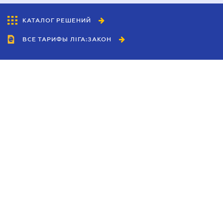
КАТАЛОГ РЕШЕНИЙ
ВСЕ ТАРИФЫ ЛІГА:ЗАКОН
Сотрудничество
Агенты
Дилеры
Политика
конфиденциальности
Условия использования
сайта
Реклама
Блог
Новости компании
Руководства