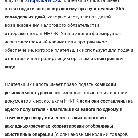
в пункте 5
Порядка №520
, плательщик налога имеет
право
подать контролирующему органу в течение 365
календарных дней
, которые наступают за датой
возникновения налогового обязательства,
отображенного в НН/РК. Уведомление формируется
через электронный кабинет или программное
обеспечение, которое плательщик использует для подачи
отчетности контролирующим органам
в электронном
виде
.
Плательщик налога имеет право подать
комиссии
регионального уровня
письменные объяснения и копии
документов к нескольким НН/РК
если они
составлены на
одного получателя - плательщика налога по одному и
тому же договору или если в таких налоговых
накладных/расчетах корректировки отображены
однотипные операции
(с одинаковыми кодами товаров