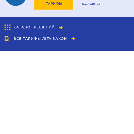
ТАРИФЫ
ПОДРОБНЕЕ
КАТАЛОГ РЕШЕНИЙ
ВСЕ ТАРИФЫ ЛІГА:ЗАКОН
Сотрудничество
Агенты
Дилеры
Политика
конфиденциальности
Условия использования
сайта
Реклама
Блог