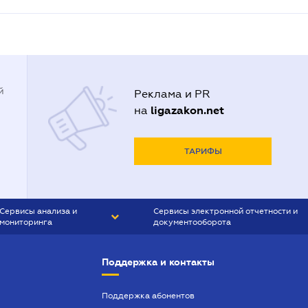
й
Реклама и PR
ligazakon.net
на
ТАРИФЫ
Сервисы анализа и
Сервисы электронной отчетности и
мониторинга
документооборота
CONTR AGENT
Liga:REPORT
Поддержка и контакты
SMS-МАЯК
VERDICTUM
Поддержка абонентов