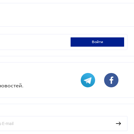
войти
новостей.