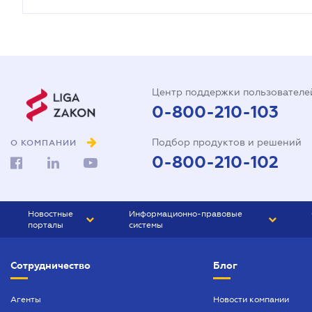
Центр поддержки пользователе
0-800-210-103
Подбор продуктов и решений
О КОМПАНИИ
0-800-210-102
Новостные
Информационно-правовые
порталы
системы
ЮРЛИГА
Право Украины
Сотрудничество
Блог
БИЗНЕС
ГРАНД
БУХГАЛТЕР.ua
ПРАЙМ
Агенты
Новости компании