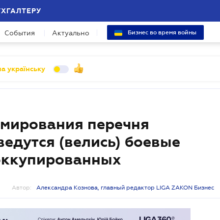
УХГАЛТЕРУ
События
Актуально
Бизнес во время войны
а українську
рмирования перечня
ведутся (велись) боевые
 оккупированных
Автор:
Александра Кознова, главный редактор LIGA ZAKON Бизнес