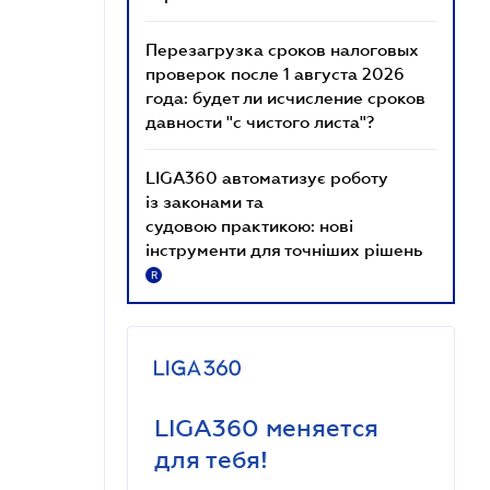
Перезагрузка сроков налоговых
проверок после 1 августа 2026
года: будет ли исчисление сроков
давности "с чистого листа"?
LIGA360 автоматизує роботу
із законами та
судовою практикою: нові
інструменти для точніших рішень
R
LIGA360 меняется
для тебя!