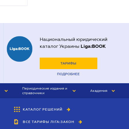
Национальный юридический
Liga:BOOK
каталог Украины
ТАРИФЫ
ПОДРОБНЕЕ
Периодические издания и
Академия
справочники
ЮРИСТ&ЗАКОН
АКАДЕМИЯ ЛІГА:ЗАКОН
КАТАЛОГ РЕШЕНИЙ
БУХГАЛТЕР&ЗАКОН
ВСЕ ТАРИФЫ ЛІГА:ЗАКОН
ВЕСТНИК МСФО