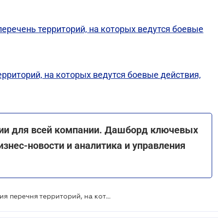
перечень территорий, на которых ведутся боевые
риторий, на которых ведутся боевые действия,
ии для всей компании. Дашборд ключевых
изнес-новости и аналитика и управления
Уточнена процедура формирования перечня территорий, на которых ведутся (велись) боевые действия или временно оккупированных