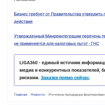
Бизнес требует от Правительства утвердить 
действия
Утвержденный Минреинтеграции перечень тер
не применяется для налоговых льгот - ГНС
LIGA360 - единый источник информац
медиа и конкурентных показателей, б
рисками.
Закажи прямо сейчас
.
Главная
/
Новости
/