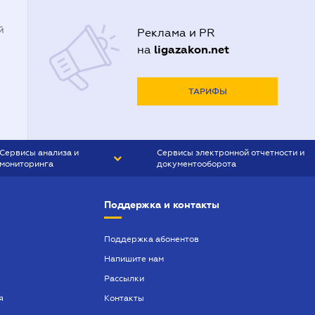
й
Реклама и PR
ligazakon.net
на
ТАРИФЫ
Сервисы анализа и
Сервисы электронной отчетности и
мониторинга
документооборота
CONTR AGENT
Liga:REPORT
Поддержка и контакты
SMS-МАЯК
VERDICTUM
Поддержка абонентов
Напишите нам
SEMANTRUM
Рассылки
SMS-МАЯК ИПОТЕКА
я
Контакты