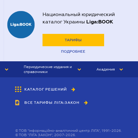
Национальный юридический
Liga:BOOK
каталог Украины
ТАРИФЫ
ПОДРОБНЕЕ
Периодические издания и
Академия
справочники
ЮРИСТ&ЗАКОН
АКАДЕМИЯ ЛІГА:ЗАКОН
КАТАЛОГ РЕШЕНИЙ
БУХГАЛТЕР&ЗАКОН
ВСЕ ТАРИФЫ ЛІГА:ЗАКОН
ВЕСТНИК МСФО
ИНТЕРБУХ
ЛИЧНЫЙ ЭКСПЕРТ
©
ТОВ "інформаційно-аналітичний центр ЛІГА", 1991-2026.
©
ТОВ "ЛІГА ЗАКОН", 2007-2026.