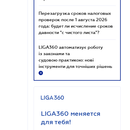
Перезагрузка сроков налоговых
проверок после 1 августа 2026
года: будет ли исчисление сроков
давности "с чистого листа"?
LIGA360 автоматизує роботу
із законами та
судовою практикою: нові
інструменти для точніших рішень
R
LIGA360 меняется
для тебя!