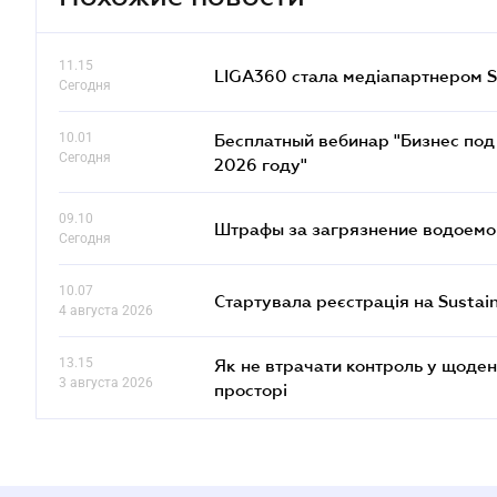
11.15
LIGA360 стала медіапартнером S
Сегодня
10.01
Бесплатный вебинар "Бизнес под 
Сегодня
2026 году"
09.10
Штрафы за загрязнение водоемов
Сегодня
10.07
Стартувала реєстрація на Sustai
4 августа 2026
13.15
Як не втрачати контроль у щоден
3 августа 2026
просторі