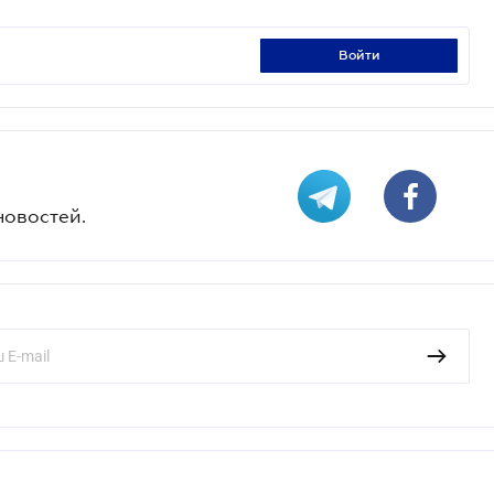
войти
новостей.