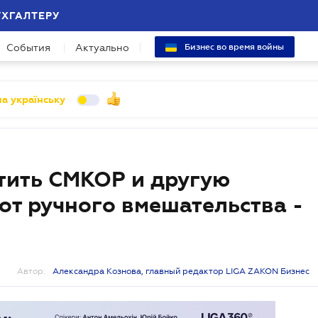
УХГАЛТЕРУ
События
Актуально
Бизнес во время войны
а українську
тить СМКОР и другую
т ручного вмешательства -
Автор:
Александра Кознова, главный редактор LIGA ZAKON Бизнес