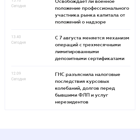
15.10
Освобождает ли военное
Сегодня
положение профессионального
участника рынка капитала от
положений о надзоре
13.40
С 7 августа меняется механизм
Сегодня
операций с трехмесячными
лимитированными
депозитными сертификатами
12.09
ГНС разъяснила налоговые
Сегодня
последствия курсовых
колебаний, долгов перед
бывшими ФЛП и услуг
нерезидентов