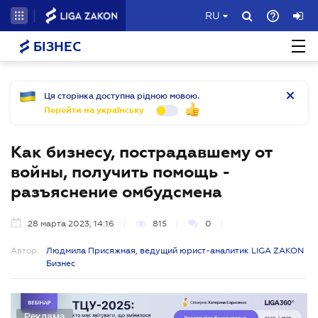
RU
БІЗНЕС
Ця сторінка доступна рідною мовою.
Перейти на українську
Как бизнесу, пострадавшему от
войны, получить помощь -
разъяснение омбудсмена
28 марта 2023, 14:16
815
0
Автор:
Людмила Присяжная, ведущий юрист-аналитик LIGA ZAKON
Бизнес
Реклама