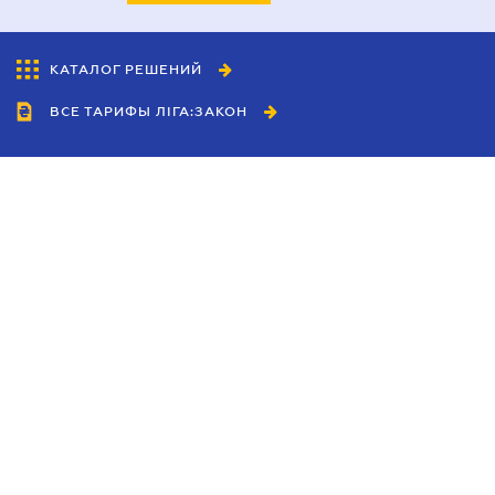
КАТАЛОГ РЕШЕНИЙ
ВСЕ ТАРИФЫ ЛІГА:ЗАКОН
Сотрудничество
Агенты
Дилеры
Политика
конфиденциальности
Условия использования
сайта
Реклама
Блог
Новости компании