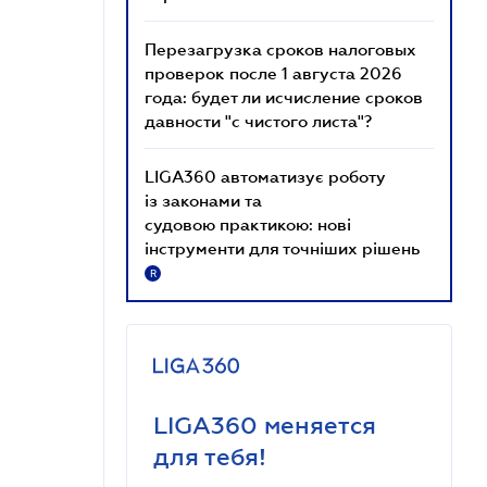
Перезагрузка сроков налоговых
проверок после 1 августа 2026
года: будет ли исчисление сроков
давности "с чистого листа"?
LIGA360 автоматизує роботу
із законами та
судовою практикою: нові
інструменти для точніших рішень
R
LIGA360 меняется
для тебя!