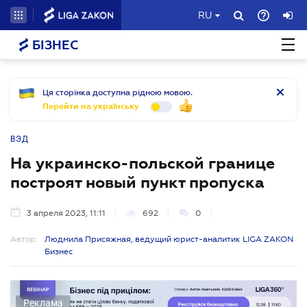
RU
БІЗНЕС
Ця сторінка доступна рідною мовою.
Перейти на українську
ВЭД
На украинско-польской границе
построят новый пункт пропуска
3 апреля 2023, 11:11
692
0
Автор:
Людмила Присяжная, ведущий юрист-аналитик LIGA ZAKON
Бизнес
Реклама