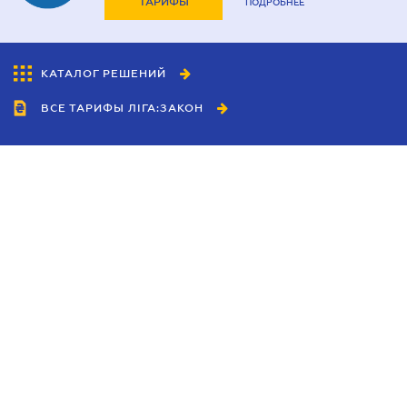
ТАРИФЫ
ПОДРОБНЕЕ
КАТАЛОГ РЕШЕНИЙ
ВСЕ ТАРИФЫ ЛІГА:ЗАКОН
Сотрудничество
Агенты
Дилеры
Политика
конфиденциальности
Условия использования
сайта
Реклама
Блог
Новости компании