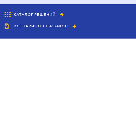
КАТАЛОГ РЕШЕНИЙ
ВСЕ ТАРИФЫ ЛІГА:ЗАКОН
Сотрудничество
Агенты
Дилеры
Политика
конфиденциальности
Условия использования
сайта
Реклама
Блог
Новости компании
Руководства