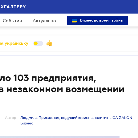
УХГАЛТЕРУ
События
Актуально
Бизнес во время войны
а українську
ло 103 предприятия,
в незаконном возмещении
Автор:
Людмила Присяжная, ведущий юрист-аналитик LIGA ZAKON
Бизнес