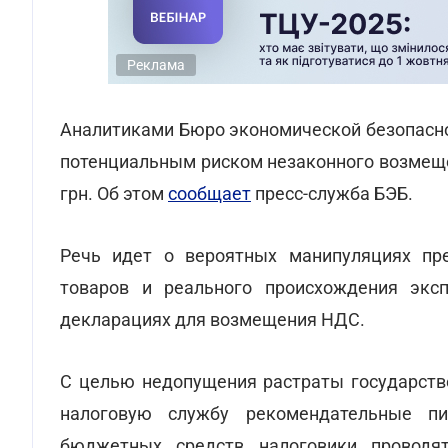
Реклама
Аналитиками Бюро экономической безопасно
потенциальным риском незаконного возмеще
грн. Об этом
сообщает
пресс-служба БЭБ.
Речь идет о вероятных манипуляциях пр
товаров и реального происхождения эксп
декларациях для возмещения НДС.
С целью недопущения растраты государств
налоговую службу рекомендательные п
бюджетных средств налоговики проводя