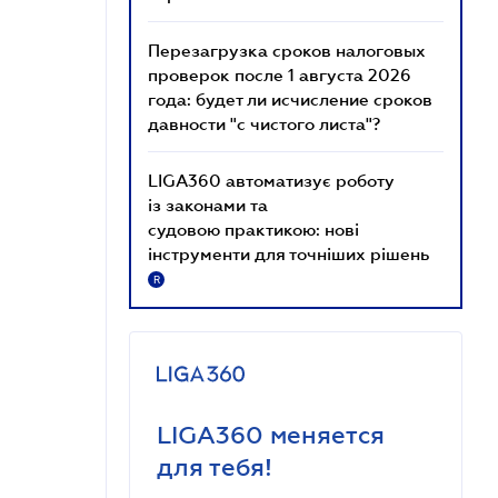
Перезагрузка сроков налоговых
проверок после 1 августа 2026
года: будет ли исчисление сроков
давности "с чистого листа"?
LIGA360 автоматизує роботу
із законами та
судовою практикою: нові
інструменти для точніших рішень
R
LIGA360 меняется
для тебя!