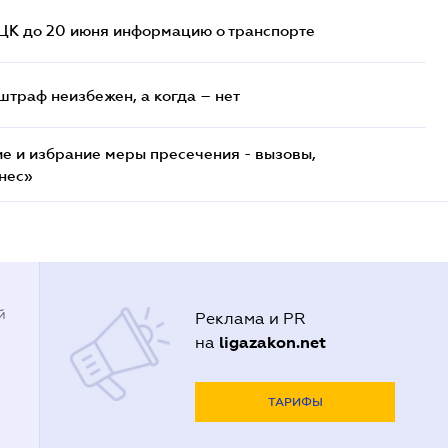
ТЦК до 20 июня информацию о транспорте
штраф неизбежен, а когда – нет
е и избрание меры пресечения - вызовы,
нес»
й
Реклама и PR
ligazakon.net
на
ТАРИФЫ