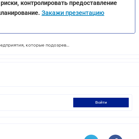
риски, контролировать предоставление
планирование.
Закажи презентацию
БЭБ за три месяца выявило 103 предприятия, которые подозреваются в незаконном возмещении НДС на 374 млн грн
войти