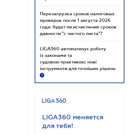
Перезагрузка сроков налоговых
проверок после 1 августа 2026
года: будет ли исчисление сроков
давности "с чистого листа"?
LIGA360 автоматизує роботу
із законами та
судовою практикою: нові
інструменти для точніших рішень
R
LIGA360 меняется
для тебя!