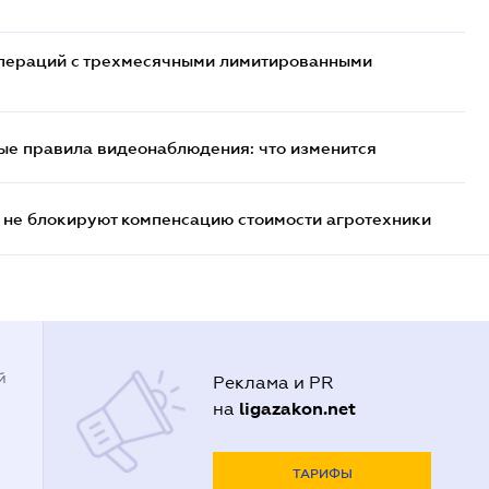
 операций с трехмесячными лимитированными
ые правила видеонаблюдения: что изменится
 не блокируют компенсацию стоимости агротехники
й
Реклама и PR
ligazakon.net
на
ТАРИФЫ