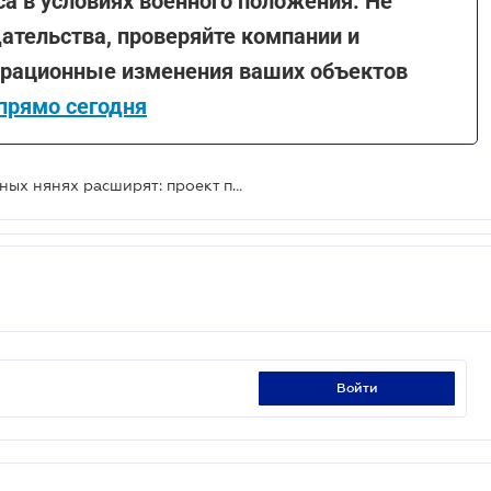
а в условиях военного положения. Не
дательства, проверяйте компании и
страционные изменения ваших объектов
прямо сегодня
Действие Закона об инвестиционных нянях расширят: проект прошел первое чтение
войти