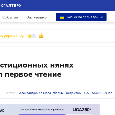
УХГАЛТЕРУ
События
Актуально
Бизнес во время войны
а українську
естиционных нянях
л первое чтение
Автор:
Александра Кознова, главный редактор LIGA ZAKON Бизнес