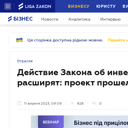
БИЗНЕСУ
ЮРИСТУ
Б
БІЗНЕС
Новости
Аналитика
Интервью
Ця сторінка доступна рідною мовою.
Перейти н
Отрасли
Действие Закона об инв
расширят: проект проше
11 апреля 2023, 09:09
828
0