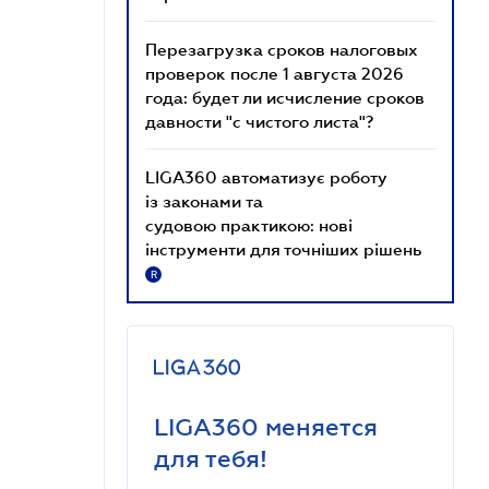
Перезагрузка сроков налоговых
проверок после 1 августа 2026
года: будет ли исчисление сроков
давности "с чистого листа"?
LIGA360 автоматизує роботу
із законами та
судовою практикою: нові
інструменти для точніших рішень
R
LIGA360 меняется
для тебя!