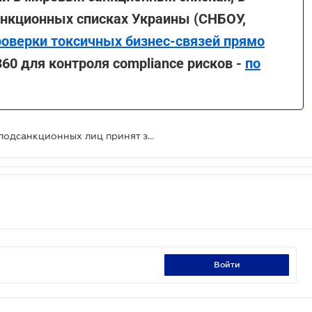
санкционных списках Украины (СНБОУ,
роверки токсичных бизнес-связей прямо
60 для контроля compliance рисков -
по
Закон о национализации банков подсанкционных лиц принят за основу
войти