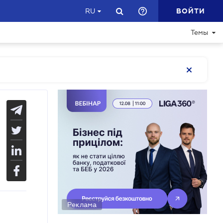
ВОЙТИ
RU
Темы
Реклама