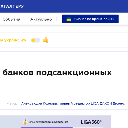
УХГАЛТЕРУ
События
Актуально
Бизнес во время войны
а українську
и банков подсанкционных
Автор:
Александра Кознова, главный редактор LIGA ZAKON Бизнес