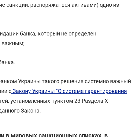
е санкции, распоряжаться активами) одно из
видации банка, который не определен
о важным;
банка.
 банком Украины такого решения системно важный
вии с
Закону Украины "О системе гарантирования
тей, установленных пунктом 23 Раздела X
данного Закона.
и в мировых санкционных списках, в