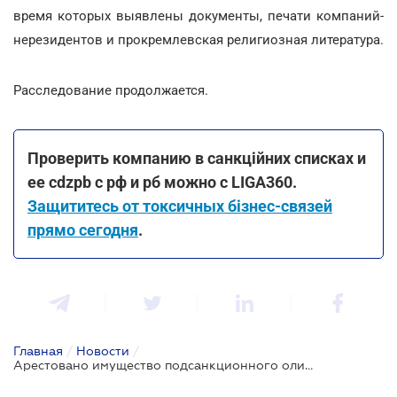
время которых выявлены документы, печати компаний-
нерезидентов и прокремлевская религиозная литература.
Расследование продолжается.
Проверить компанию в санкційних списках и
ее cdzpb c рф и рб можно c LIGA360.
Защититесь от токсичных бізнес-cвязей
прямо сегодня
.
Главная
/
Новости
/
Арестовано имущество подсанкционного олигарха Новинского на 3,5 млрд грн: в списке заблокированных активов - 40 предприятий и 30 газовых скважин