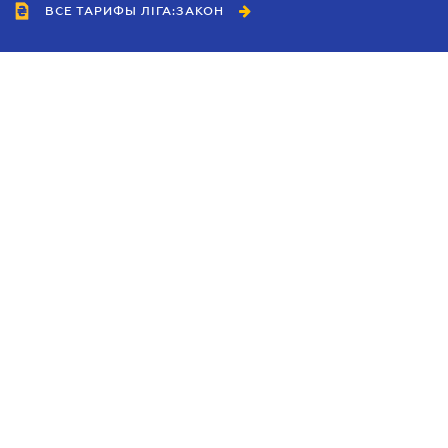
ВСЕ ТАРИФЫ ЛІГА:ЗАКОН
Сотрудничество
Агенты
Дилеры
Политика
конфиденциальности
Условия использования
сайта
Реклама
Блог
Новости компании
Руководства
Каталоги компаний
Темы в центре внимания