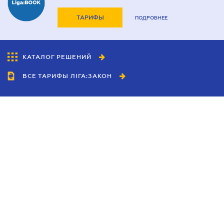
ТАРИФЫ
ПОДРОБНЕЕ
КАТАЛОГ РЕШЕНИЙ
ВСЕ ТАРИФЫ ЛІГА:ЗАКОН
Сотрудничество
Агенты
Дилеры
Политика
конфиденциальности
Условия использования
сайта
Реклама
Блог