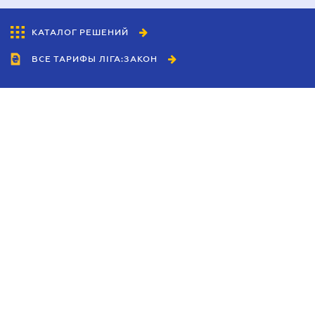
КАТАЛОГ РЕШЕНИЙ
ВСЕ ТАРИФЫ ЛІГА:ЗАКОН
Сотрудничество
Агенты
Дилеры
Политика
конфиденциальности
Условия использования
сайта
Реклама
Блог
Новости компании
Руководства