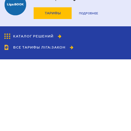
ТАРИФЫ
ПОДРОБНЕЕ
КАТАЛОГ РЕШЕНИЙ
ВСЕ ТАРИФЫ ЛІГА:ЗАКОН
Сотрудничество
Агенты
Дилеры
Политика
конфиденциальности
Условия использования
сайта
Реклама
Блог